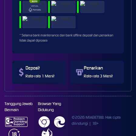
* Selama bank maintenance dan bank offline deposit dan penarikan
tidak dapat diproses
Deposit
Penarikan
Rata-rata 1 Menit
Rata-rata 3 Menit
Tanggung Jawab
Browser Yang
Bermain
Didukung
©2026 MIABET88. Hak cipta
dilindungi | 18+