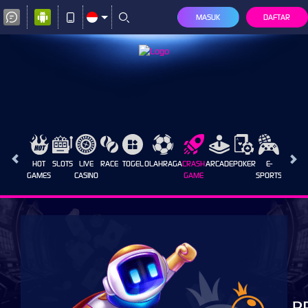
MASUK
DAFTAR
HOT
SLOTS
LIVE
RACE
TOGEL
OLAHRAGA
CRASH
ARCADE
POKER
E-
SABUN
GAMES
CASINO
GAME
SPORTS
AYAM