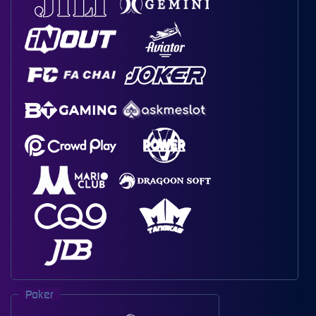
Poker