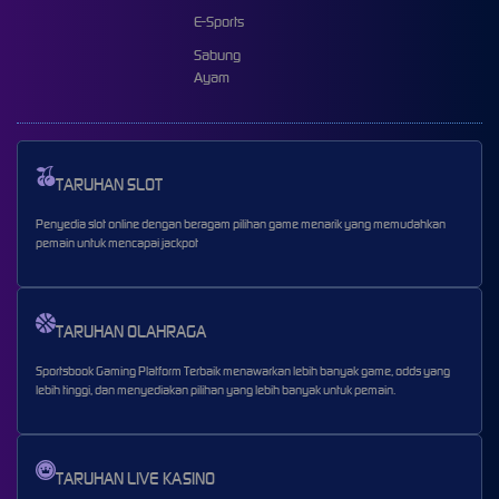
E-Sports
Sabung
Ayam
TARUHAN SLOT
Penyedia slot online dengan beragam pilihan game menarik yang memudahkan
pemain untuk mencapai jackpot
TARUHAN OLAHRAGA
Sportsbook Gaming Platform Terbaik menawarkan lebih banyak game, odds yang
lebih tinggi, dan menyediakan pilihan yang lebih banyak untuk pemain.
TARUHAN LIVE KASINO