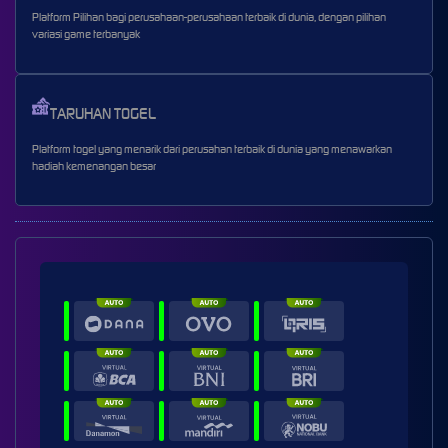
Platform Pilihan bagi perusahaan-perusahaan terbaik di dunia, dengan pilihan
variasi game terbanyak
TARUHAN TOGEL
Platform togel yang menarik dari perusahan terbaik di dunia yang menawarkan
hadiah kemenangan besar