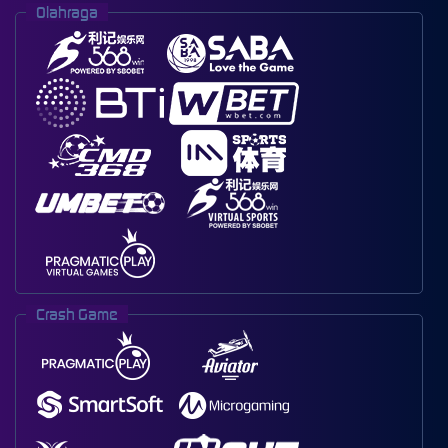
Olahraga
Crash Game