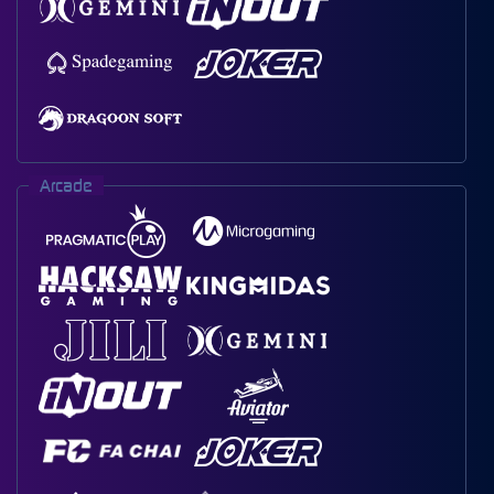
Arcade