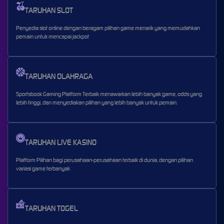
TARUHAN SLOT
Penyedia slot online dengan beragam pilihan game menarik yang memudahkan
pemain untuk mencapai jackpot
TARUHAN OLAHRAGA
Sportsbook Gaming Platform Terbaik menawarkan lebih banyak game, odds yang
lebih tinggi, dan menyediakan pilihan yang lebih banyak untuk pemain.
TARUHAN LIVE KASINO
Platform Pilihan bagi perusahaan-perusahaan terbaik di dunia, dengan pilihan
variasi game terbanyak
TARUHAN TOGEL