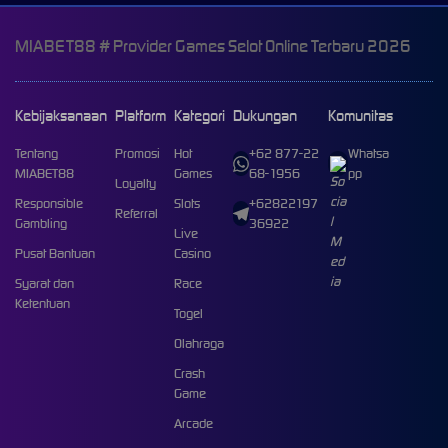
MIABET88 # Provider Games Selot Online Terbaru 2026
Kebijaksanaan
Platform
Kategori
Dukungan
Komunitas
Tentang
Promosi
Hot
+62 877-22
Whatsa
MIABET88
Games
68-1956
pp
Loyalty
Responsible
Slots
+62822197
Referral
Gambling
36922
Live
Pusat Bantuan
Casino
Syarat dan
Race
Ketentuan
Togel
Olahraga
Crash
Game
Arcade