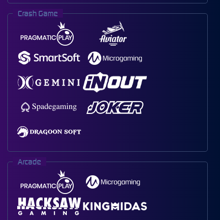
Crash Game
Arcade