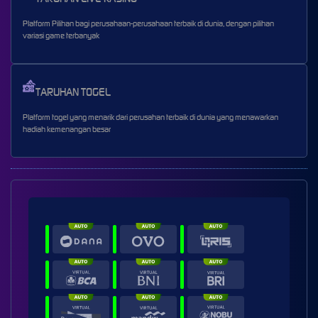
Platform Pilihan bagi perusahaan-perusahaan terbaik di dunia, dengan pilihan
variasi game terbanyak
TARUHAN TOGEL
Platform togel yang menarik dari perusahan terbaik di dunia yang menawarkan
hadiah kemenangan besar