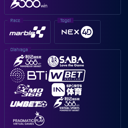
Race
Togel
Olahraga