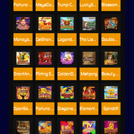
Fortune Treasure
MayaGoldCrazy
Trump Card
LuckySeven
Blossom of Wealth
Moneybags Man 2
CaiShen Coming
Legendary5
The Llama Adventure
DoubleWilds
OrientAnimals
Flirting Scholar Tang
GoldenDisco
Mahjong
Beauty And The Kingdom
OpenSesameII
Fortune Neko
DragonsGate
Elemental Link Fire
Spindrift