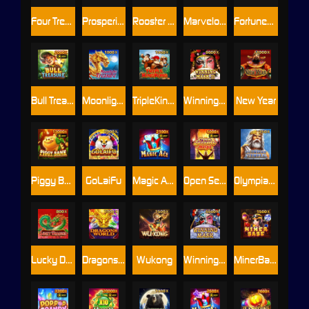
Four Treasures
Prosperity Tiger
Rooster In Love
MarvelousIV
FortuneHorse
Bull Treasure
Moonlight Treasure
TripleKingKong
Winning Mask II
New Year
Piggy Bank
GoLaiFu
Magic Ace
Open Sesame Mega
Olympian Temple
Lucky Dragons
DragonsWorld
Wukong
Winning Mask
MinerBabe