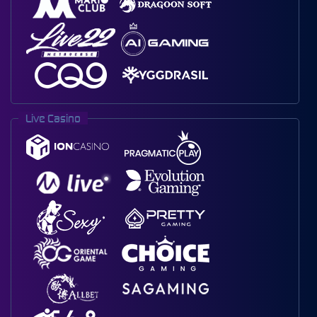
Live Casino